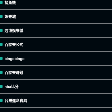
捕魚機
娛樂城
通博娛樂城
百家樂公式
bingobingo
百家樂賺錢
nba比分
台灣運彩官網