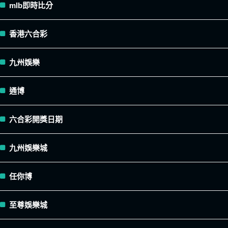
mlb即時比分
香港六合彩
九州娛樂
通博
六合彩開獎日期
九州娛樂城
任你博
至尊娛樂城