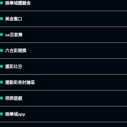
娛樂城體驗金
美金盤口
sa百家樂
六合彩開獎
運彩比分
運動彩券討論區
棋牌遊戲
娛樂城app