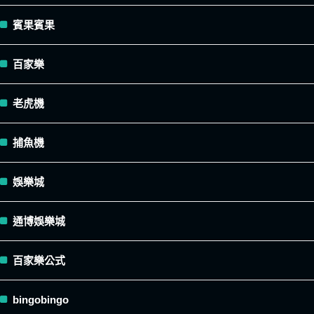
賓果賓果
百家樂
老虎機
捕魚機
娛樂城
通博娛樂城
百家樂公式
bingobingo