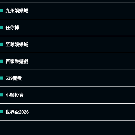
九州娛樂城
任你博
至尊娛樂城
百家樂遊戲
539開獎
小額投資
世界盃2026