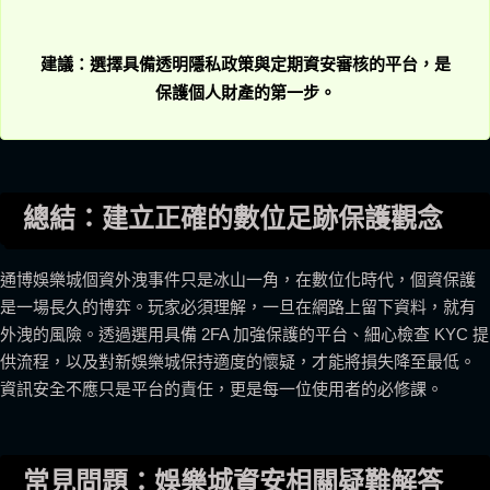
建議：選擇具備透明隱私政策與定期資安審核的平台，是
保護個人財產的第一步。
總結：建立正確的數位足跡保護觀念
通博娛樂城個資外洩事件只是冰山一角，在數位化時代，個資保護
是一場長久的博弈。玩家必須理解，一旦在網路上留下資料，就有
外洩的風險。透過選用具備 2FA 加強保護的平台、細心檢查 KYC 提
供流程，以及對新娛樂城保持適度的懷疑，才能將損失降至最低。
資訊安全不應只是平台的責任，更是每一位使用者的必修課。
常見問題：娛樂城資安相關疑難解答