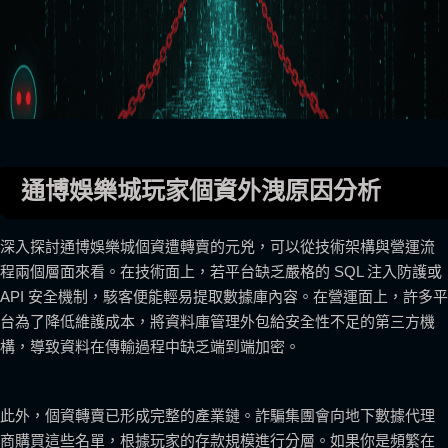
通博娛樂城玩家個資外洩原因分析
深入探討通博娛樂城個資遭轉賣的元兇，可以從技術架構與營運流
程兩個層面來看。在技術面上，若平台缺乏嚴格的 SQL 注入防護或
API 安全機制，駭客便能輕易提取數據庫內容。在營運面上，許多平
台為了降低維護成本，將資料庫管理外包給安全性不足的第三方機
構，導致資料在傳輸過程中缺乏端到端加密。
此外，個資轉賣已形成完整的產業鏈。詐騙集團會向地下數據代理
商購買這些名單，根據玩家的存款規模進行分層。如果你是頻繁在