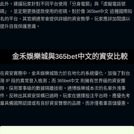
此外，建議玩家針對不同平台使用「分身電郵」與「虛擬電話號
碼」，並定期更換提款使用的密碼。對於像 365bet中文 這種國際知
名的平台，其官網通常會提供詳細的資安教學，玩家應詳加閱讀以
提升自我保護意識。
金禾娛樂城與365bet中文的資安比較
在資安實務中，金禾娛樂城致力於在地化的系統優化，加強了對台
灣 IP 段的異常登入檢測；而 365bet中文 則擁有世界級的資安團
隊，採用軍事級的數據隔離技術。通博娛樂城本次的名單外洩事
件，反映出其資安架構已過時。玩家在選擇投注平台時，應優先考
量具備國際認證或有良好資安聲譽的品牌，而非僅看重首儲優惠。