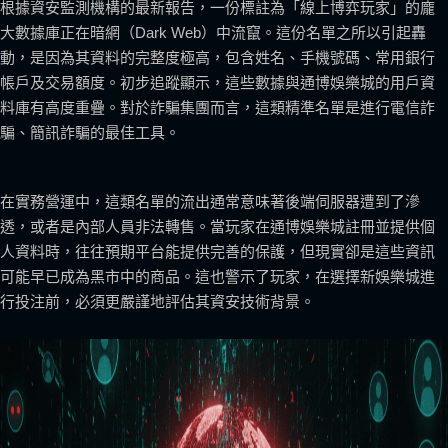
根據資安監測機構的最新報告，一份標註為「線上博弈玩家」的龐
大數據庫正在暗網（Dark Web）中流竄。這份名單之所以引起轟
動，是因為其資料的完整度極高，包含姓名、手機號碼、常用銀行
帳戶及交易額度。初步追蹤顯示，這些數據與通博娛樂城的用戶資
料庫有高度重疊。對於詐騙集團而言，這類精準名單是進行電信詐
騙、簡訊詐騙的最佳工具。
在實務營運中，這類名單的流出通常意味著後端伺服器遭到了滲
透，或者是內部人員非法轉售。當玩家在通博娛樂城註冊並提供個
人資料時，往往預期平台能提供完善的保護，但現實卻是這些資訊
可能早已成為黑市中的商品。這也警示了玩家，在選擇新娛樂城進
行投注前，必須更嚴謹地評估其資安技術背景。