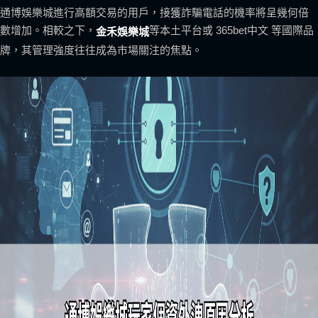
通博娛樂城進行高額交易的用戶，接獲詐騙電話的機率將呈幾何倍
數增加。相較之下，
等本土平台或 365bet中文 等國際品
金禾娛樂城
牌，其管理強度往往成為市場關注的焦點。