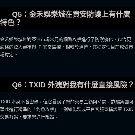
Q5：金禾娛樂城在資安防護上有什麼
特色？
金禾娛樂城針對亞洲市場常見的網路攻擊進行了防護優化，包含更
嚴格的登入審核與 IP 異常監控，相較於通博，其穩定性目前較受市
場肯定。
Q6：TXID 外洩對我有什麼直接風險？
TXID 本身不含密碼，但它暴露了您的交易金額與時間。詐騙集團可
藉此進行精準的「釣魚攻擊」，例如偽裝成平台客服宣稱該筆 TXID
交易有誤，要求您進行驗證。