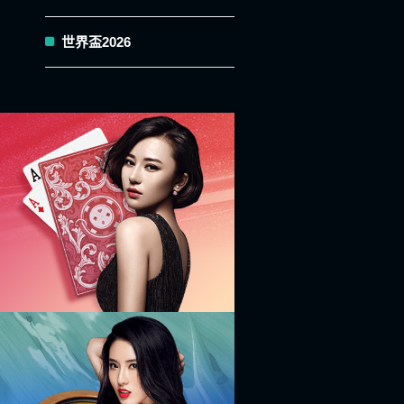
世界盃2026