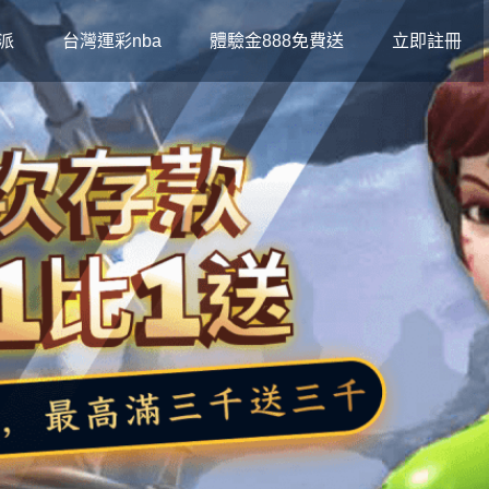
派
台灣運彩nba
體驗金888免費送
立即註冊