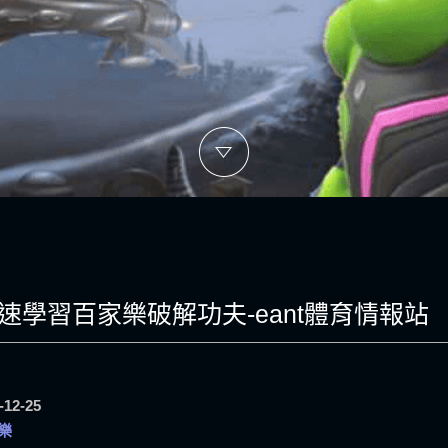
速學習百家樂破解功夫-eant體育情報站
-12-25
樂