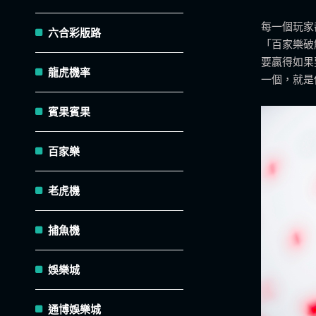
每一個玩家
六合彩版路
「百家樂破
要贏得如果
龍虎機率
一個，就是
賓果賓果
百家樂
老虎機
捕魚機
娛樂城
通博娛樂城