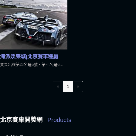
海派娛樂城|北京賽車穩贏公式技巧大公開
賽果出來第四名是5號、第七名是6號，則該輪結果為名次較後面的車號大，該龍虎組合「虎」贏。玩法非常簡單且讓人感到心跳加速的刺激，不過也因如此許多人玩到無法自拔、亂下一通。若想要贏錢，北京賽車穩贏你就必須靜下心，先分析再善用你的北京賽車技巧，創造屬於自己的優勢。
1
北京賽車開獎網
Products